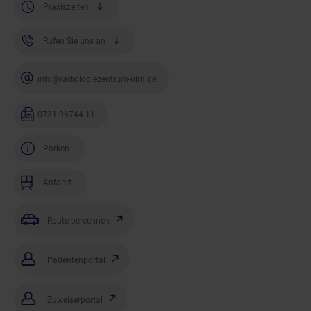
Praxiszeiten
Rufen Sie uns an
info@radiologiezentrum-ulm.de
0731 96744-11
Parken
Anfahrt
Route berechnen
Patientenportal
Zuweiserportal