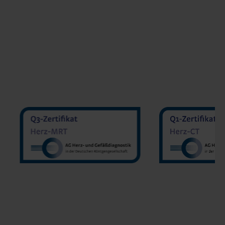
MVZ Diranu
MVZ Radiologie Darmstadt
Sakher He
GmbH
Prof. Dr. Oliver Mohrs
MVZ Radnet C