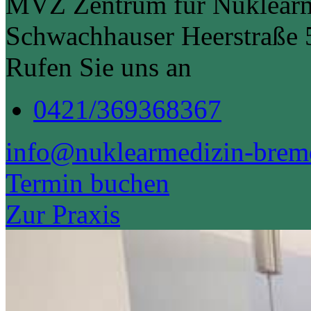
MVZ Zentrum für Nuklear
Schwachhauser Heerstraße
Rufen Sie uns an
0421/369368367
info@nuklearmedizin-brem
Termin buchen
Zur Praxis