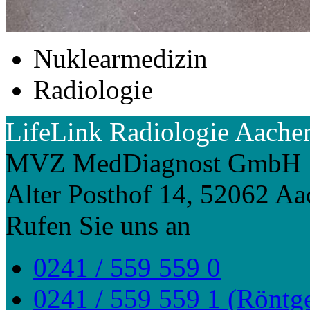
Nuklearmedizin
Radiologie
LifeLink Radiologie Aache
MVZ MedDiagnost GmbH
Alter Posthof 14, 52062 A
Rufen Sie uns an
0241 / 559 559 0
0241 / 559 559 1 (Röntg