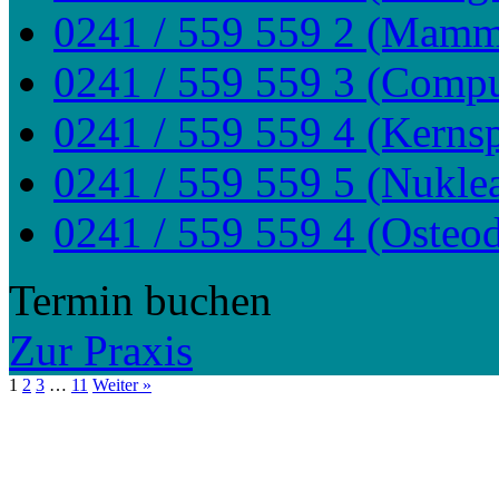
0241 / 559 559 2 (Mamm
0241 / 559 559 3 (Comp
0241 / 559 559 4 (Kerns
0241 / 559 559 5 (Nukle
0241 / 559 559 4 (Osteod
Termin buchen
Zur Praxis
1
2
3
…
11
Weiter »