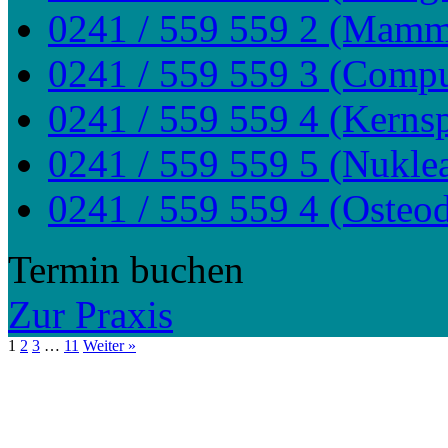
0241 / 559 559 2 (Mamm
0241 / 559 559 3 (Comp
0241 / 559 559 4 (Kerns
0241 / 559 559 5 (Nukle
0241 / 559 559 4 (Osteod
Termin buchen
Zur Praxis
1
2
3
…
11
Weiter »