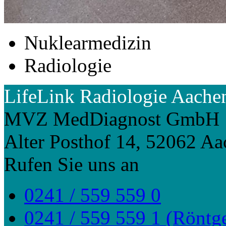
Nuklearmedizin
Radiologie
LifeLink Radiologie Aache
MVZ MedDiagnost GmbH
Alter Posthof 14, 52062 A
Rufen Sie uns an
0241 / 559 559 0
0241 / 559 559 1 (Röntg