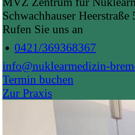
MVZ Zentrum für Nuklear
Schwachhauser Heerstraße
Rufen Sie uns an
0421/369368367
info@nuklearmedizin-brem
Termin buchen
Zur Praxis