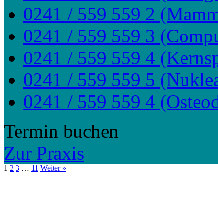
0241 / 559 559 2 (Mamm
0241 / 559 559 3 (Comp
0241 / 559 559 4 (Kerns
0241 / 559 559 5 (Nukle
0241 / 559 559 4 (Osteod
Termin buchen
Zur Praxis
1
2
3
…
11
Weiter »