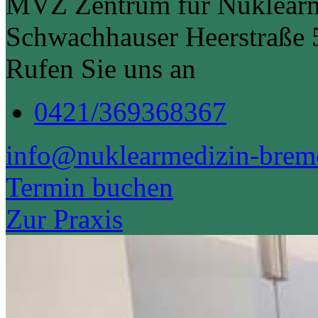
MVZ Zentrum für Nuklear
Schwachhauser Heerstraße
Rufen Sie uns an
0421/369368367
info@nuklearmedizin-brem
Termin buchen
Zur Praxis