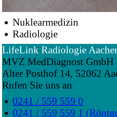
Nuklearmedizin
Radiologie
LifeLink Radiologie Aache
MVZ MedDiagnost GmbH
Alter Posthof 14, 52062 A
Rufen Sie uns an
0241 / 559 559 0
0241 / 559 559 1 (Röntg